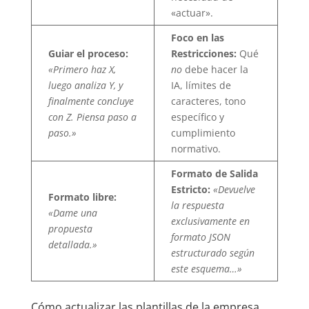
«actuar».
Foco en las
Guiar el proceso:
Restricciones:
Qué
«Primero haz X,
no
debe hacer la
luego analiza Y, y
IA, límites de
finalmente concluye
caracteres, tono
con Z. Piensa paso a
específico y
paso.»
cumplimiento
normativo.
Formato de Salida
Estricto:
«Devuelve
Formato libre:
la respuesta
«Dame una
exclusivamente en
propuesta
formato JSON
detallada.»
estructurado según
este esquema…»
Cómo actualizar las plantillas de la empresa