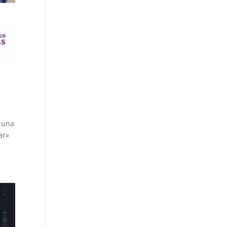
o una
ar»